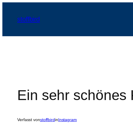
Zum
Inhalt
stoffbird
springen
Ein sehr schönes 
Verfasst von
stoffbird
in
Instagram