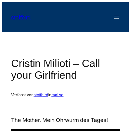
Zum
Inhalt
stoffbird
springen
Cristin Milioti – Call
your Girlfriend
Verfasst von
stoffbird
in
mal so
The Mother. Mein Ohrwurm des Tages!