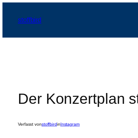
Zum
Inhalt
stoffbird
springen
Der Konzertplan s
Verfasst von
stoffbird
in
Instagram