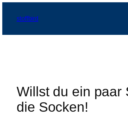
Zum
Inhalt
stoffbird
springen
Willst du ein paa
die Socken!