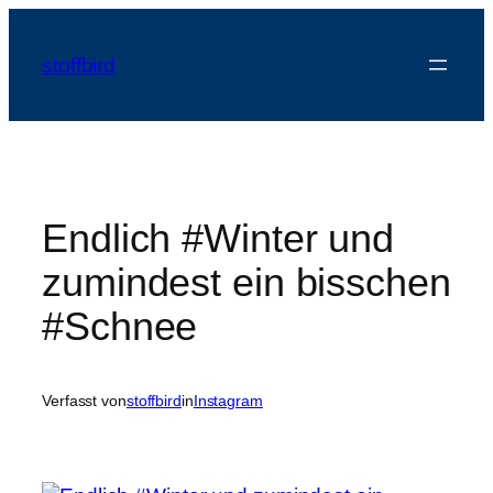
Zum
Inhalt
stoffbird
springen
Endlich #Winter und
zumindest ein bisschen
#Schnee
Verfasst von
stoffbird
in
Instagram