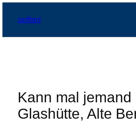
Zum
Inhalt
stoffbird
springen
Kann mal jemand 
Glashütte, Alte B