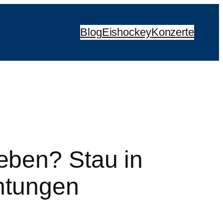
Blog
Eishockey
Konzerte
eben? Stau in
chtungen