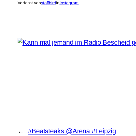
Verfasst von
stoffbird
in
Instagram
←
#Beatsteaks @Arena #Leipzig