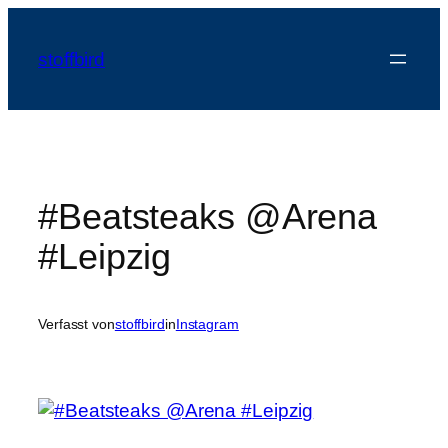
Zum
Inhalt
stoffbird
springen
#Beatsteaks @Arena
#Leipzig
Verfasst von
stoffbird
in
Instagram