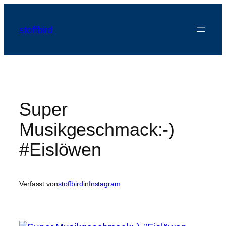
Zum
Inhalt
stoffbird
springen
Super
Musikgeschmack:-)
#Eislöwen
Verfasst von
stoffbird
in
Instagram