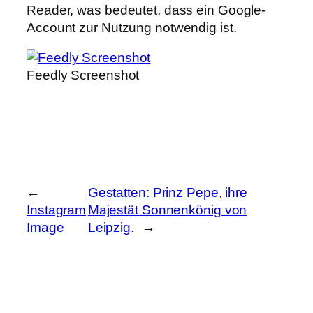
Reader, was bedeutet, dass ein Google-
Account zur Nutzung notwendig ist.
Feedly Screenshot
←
Gestatten: Prinz Pepe, ihre
Instagram
Majestät Sonnenkönig von
Image
Leipzig.
→