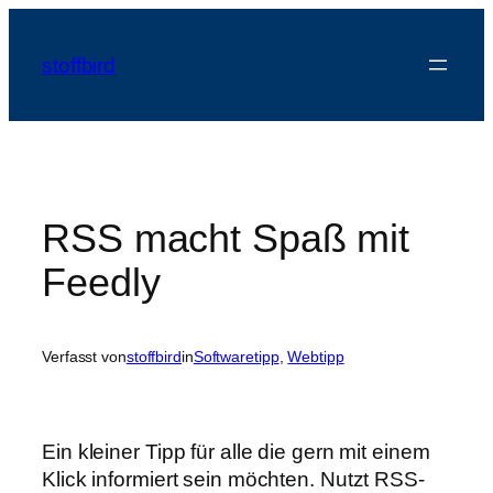
Zum
Inhalt
stoffbird
springen
RSS macht Spaß mit
Feedly
Verfasst von
stoffbird
in
Softwaretipp
, 
Webtipp
Ein kleiner Tipp für alle die gern mit einem
Klick informiert sein möchten. Nutzt RSS-