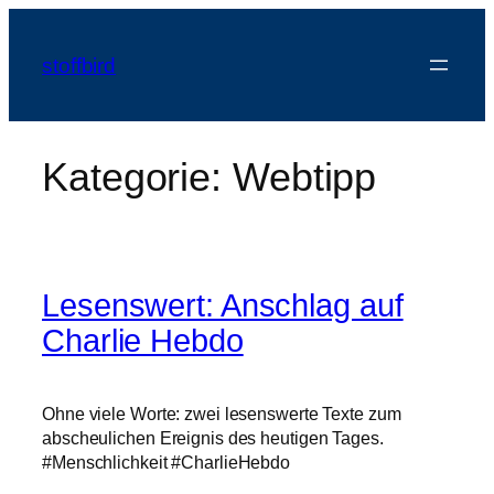
Zum
Inhalt
stoffbird
springen
Kategorie:
Webtipp
Lesenswert: Anschlag auf
Charlie Hebdo
Ohne viele Worte: zwei lesenswerte Texte zum
abscheulichen Ereignis des heutigen Tages.
#Menschlichkeit #CharlieHebdo