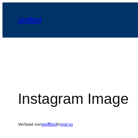
Zum
Inhalt
stoffbird
springen
Instagram Image
Verfasst von
stoffbird
in
mal so