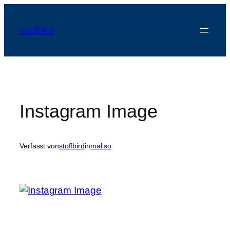
Zum
Inhalt
stoffbird
springen
Instagram Image
Verfasst von
stoffbird
in
mal so