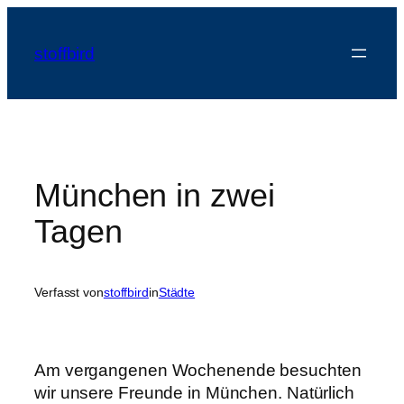
Zum
Inhalt
stoffbird
springen
München in zwei
Tagen
Verfasst von
stoffbird
in
Städte
Am vergangenen Wochenende besuchten
wir unsere Freunde in München. Natürlich