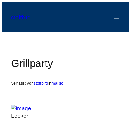
Zum
Inhalt
stoffbird
springen
Grillparty
Verfasst von
stoffbird
in
mal so
Lecker