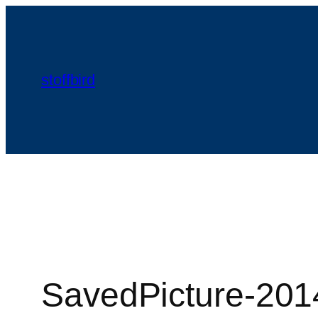
Zum
Inhalt
springen
stoffbird
SavedPicture-201