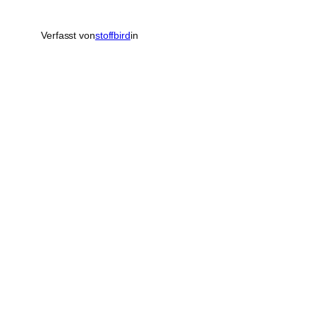
Verfasst von
stoffbird
in