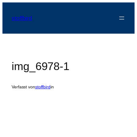
Zum
Inhalt
stoffbird
springen
img_6978-1
Verfasst von
stoffbird
in