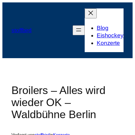
Zum
Inhalt
springen
Blog
stoffbird
Eishockey
Konzerte
Broilers – Alles wird
wieder OK –
Waldbühne Berlin
Verfasst von
stoffbird
in
Konzerte