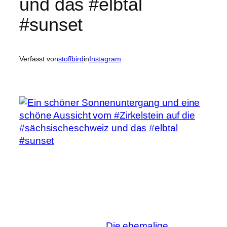
und das #elbtal
#sunset
Verfasst von
stoffbird
in
Instagram
Die ehemalige