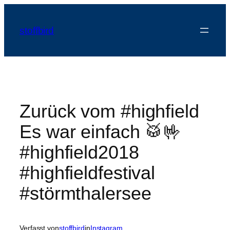
Zum
Inhalt
stoffbird
springen
Zurück vom #highfield
Es war einfach 🥁🤟
#highfield2018
#highfieldfestival
#störmthalersee
Verfasst von
stoffbird
in
Instagram