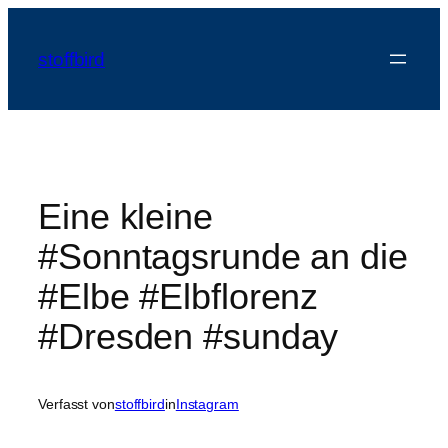
Zum
Inhalt
stoffbird
springen
Eine kleine
#Sonntagsrunde an die
#Elbe #Elbflorenz
#Dresden #sunday
Verfasst von
stoffbird
in
Instagram