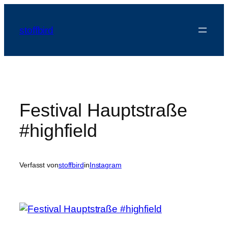
Zum
Inhalt
stoffbird
springen
Festival Hauptstraße
#highfield
Verfasst von
stoffbird
in
Instagram