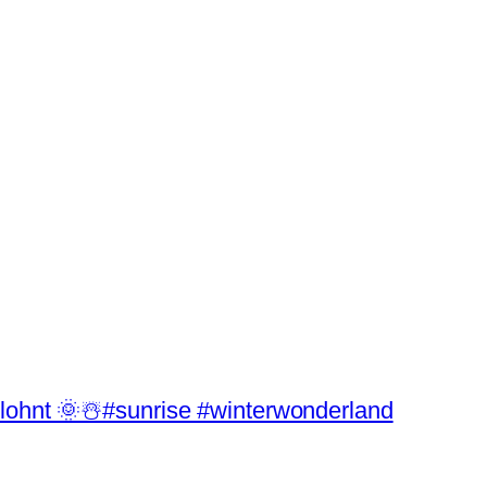
lohnt 🌞️☃️#sunrise #winterwonderland