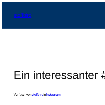
Zum
Inhalt
stoffbird
springen
Ein interessanter
Verfasst von
stoffbird
in
Instagram