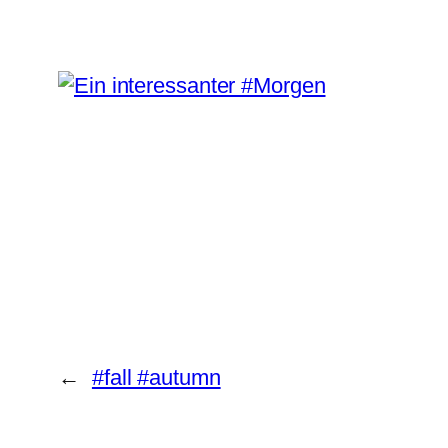
←
#fall #autumn