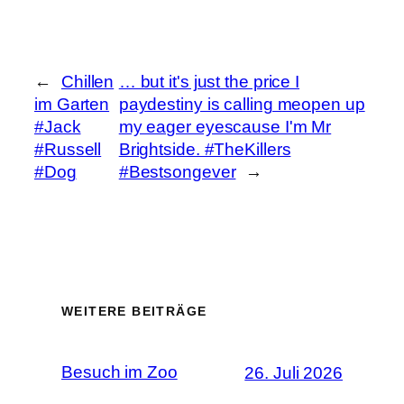
←
Chillen
… but it's just the price I
im Garten
paydestiny is calling meopen up
#Jack
my eager eyescause I'm Mr
#Russell
Brightside. #TheKillers
#Dog
#Bestsongever
→
WEITERE BEITRÄGE
Besuch im Zoo
26. Juli 2026