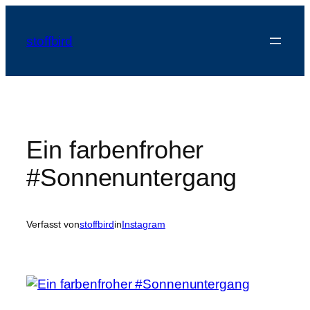
Zum
Inhalt
stoffbird
springen
Ein farbenfroher
#Sonnenuntergang
Verfasst von
stoffbird
in
Instagram