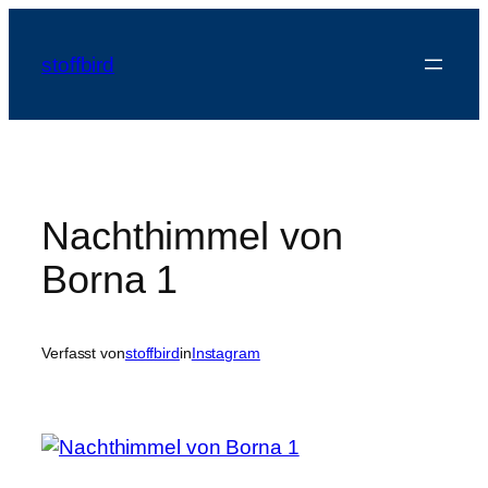
Zum
Inhalt
stoffbird
springen
Nachthimmel von
Borna 1
Verfasst von
stoffbird
in
Instagram