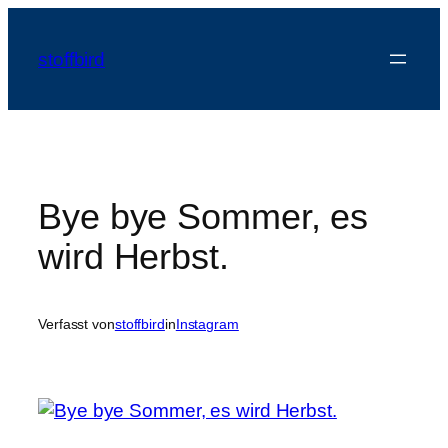
Zum
Inhalt
stoffbird
springen
Bye bye Sommer, es
wird Herbst.
Verfasst von
stoffbird
in
Instagram