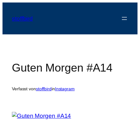
Zum
Inhalt
stoffbird
springen
Guten Morgen #A14
Verfasst von
stoffbird
in
Instagram