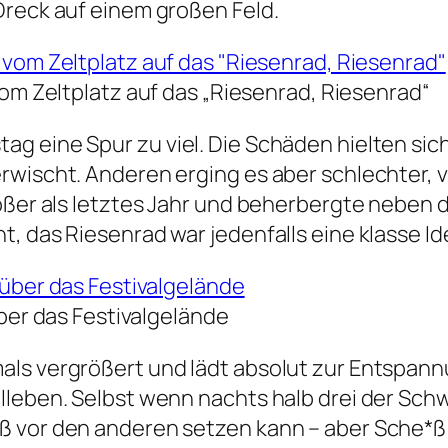
Dreck auf einem großen Feld.
om Zeltplatz auf das „Riesenrad, Riesenrad“
 eine Spur zu viel. Die Schäden hielten sich
wischt. Anderen erging es aber schlechter, vo
rößer als letztes Jahr und beherbergte neben
, das Riesenrad war jedenfalls eine klasse Id
über das Festivalgelände
als vergrößert und lädt absolut zur Entspann
lleben. Selbst wenn nachts halb drei der Schw
vor den anderen setzen kann – aber Sche*ß dra