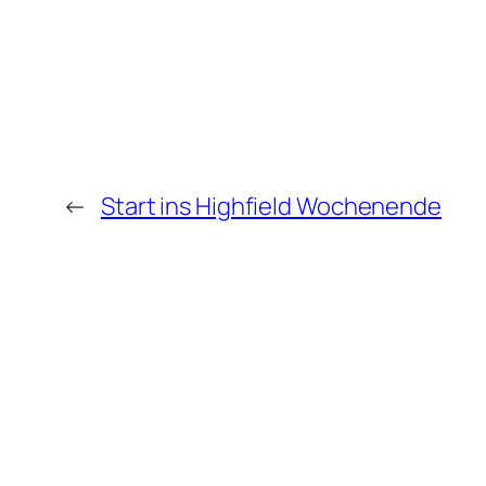
←
Start ins Highfield Wochenende