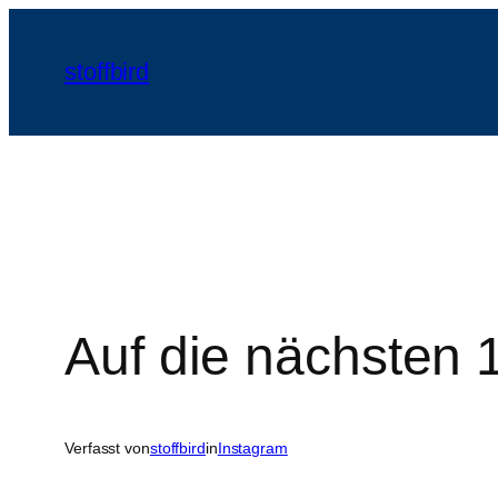
Zum
Inhalt
stoffbird
springen
Auf die nächsten 
Verfasst von
stoffbird
in
Instagram