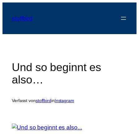
Zum
Inhalt
stoffbird
springen
Und so beginnt es
also…
Verfasst von
stoffbird
in
Instagram