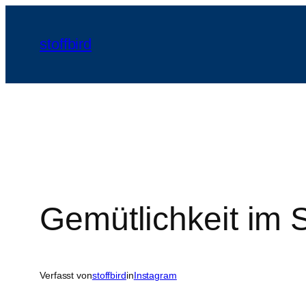
Zum
Inhalt
stoffbird
springen
Gemütlichkeit im 
Verfasst von
stoffbird
in
Instagram