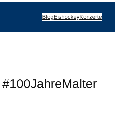
Blog
Eishockey
Konzerte
f #100JahreMalter