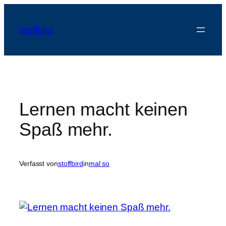
Zum
Inhalt
stoffbird
springen
Lernen macht keinen
Spaß mehr.
Verfasst von
stoffbird
in
mal so