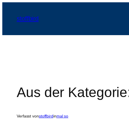
Zum
Inhalt
stoffbird
springen
Aus der Kategorie:
Verfasst von
stoffbird
in
mal so