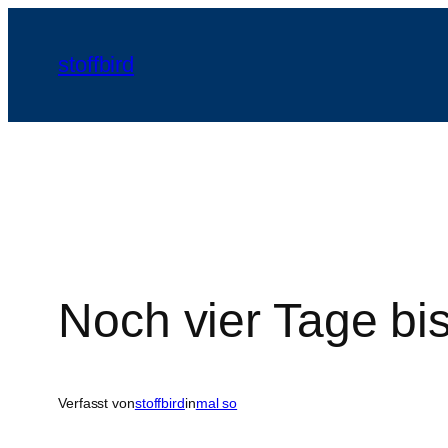
Zum
Inhalt
stoffbird
springen
Noch vier Tage b
Verfasst von
stoffbird
in
mal so