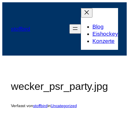
Zum
Inhalt
springen
Blog
stoffbird
Eishockey
Konzerte
wecker_psr_party.jpg
Verfasst von
stoffbird
in
Uncategorized