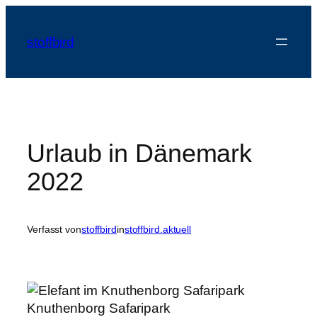
Zum
Inhalt
stoffbird
springen
Urlaub in Dänemark
2022
Verfasst von
stoffbird
in
stoffbird.aktuell
Knuthenborg Safaripark