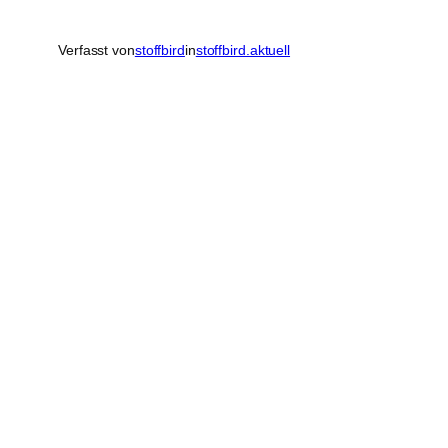
Verfasst von
stoffbird
in
stoffbird.aktuell