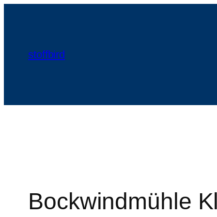
Zum
Inhalt
springen
stoffbird
Bockwindmühle Kl