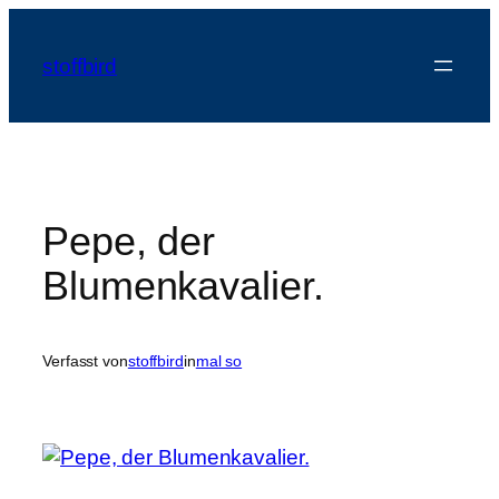
Zum
Inhalt
stoffbird
springen
Pepe, der
Blumenkavalier.
Verfasst von
stoffbird
in
mal so